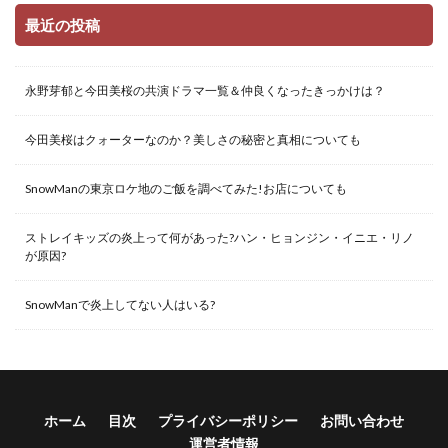
最近の投稿
永野芽郁と今田美桜の共演ドラマ一覧＆仲良くなったきっかけは？
今田美桜はクォーターなのか？美しさの秘密と真相についても
SnowManの東京ロケ地のご飯を調べてみた!お店についても
ストレイキッズの炎上って何があった?ハン・ヒョンジン・イニエ・リノ
が原因?
SnowManで炎上してない人はいる?
ホーム
目次
プライバシーポリシー
お問い合わせ
運営者情報