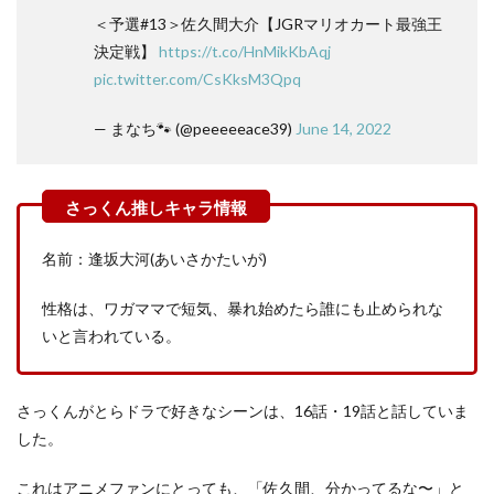
＜予選#13＞佐久間大介【JGRマリオカート最強王
決定戦】
https://t.co/HnMikKbAqj
pic.twitter.com/CsKksM3Qpq
— まなち🐾 (@peeeeeace39)
June 14, 2022
名前：逢坂大河(あいさかたいが)
性格は、ワガママで短気、暴れ始めたら誰にも止められな
いと言われている。
さっくんがとらドラで好きなシーンは、16話・19話と話していま
した。
これはアニメファンにとっても、「佐久間、分かってるな〜」と