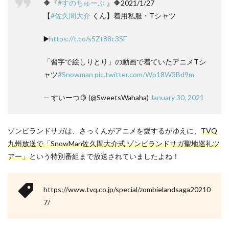
🔶『
#すのちゅーぶ
』🔶2021/1/27
【
#佐久間大介
くん】着用私服・Tシャツ
▶️
https://t.co/s5Zt88c3SF
「習字で絵しりとり」の動画で着ていたアニメTシ
ャツ
#Snowman
pic.twitter.com/Wp18W3Bd9m
— すいーつ🍋 (@SweetsWahaha)
January 30, 2021
ゾンビランドサガは、さっくんがアニメを愛するがゆえに、
TVQ
九州放送で「SnowMan佐久間大介式 ゾンビランドサガ聖地巡礼ツ
アー」
という特別番組まで放送されていましたよね！
https://www.tvq.co.jp/special/zombielandsaga20210
7/