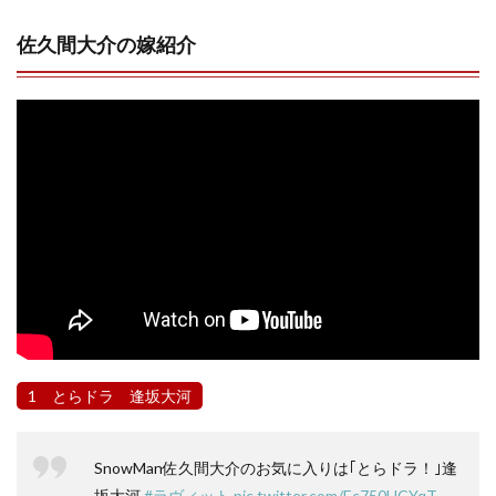
佐久間大介の嫁紹介
1 とらドラ 逢坂大河
SnowMan佐久間大介のお気に入りは｢とらドラ！｣逢
坂大河
#ラヴィット
pic.twitter.com/Ec750UCYqT