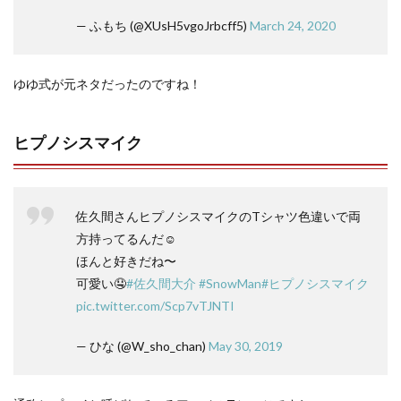
— ふもち (@XUsH5vgoJrbcff5)
March 24, 2020
ゆゆ式が元ネタだったのですね！
ヒプノシスマイク
佐久間さんヒプノシスマイクのTシャツ色違いで両
方持ってるんだ☺️
ほんと好きだね〜
可愛い🤤
#佐久間大介
#SnowMan
#ヒプノシスマイク
pic.twitter.com/Scp7vTJNTI
— ひな (@W_sho_chan)
May 30, 2019