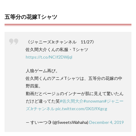
五等分の花嫁Tシャツ
《ジャニーズJr.チャンネル 11/27》
佐久間大介くんの私服・Tシャツ
https://t.co/NCIf2DWjql
人狼ゲーム再び。
佐久間くんのアニメTシャツは、五等分の花嫁の中
野四葉。
動画だとベージュのインナーが肌に見えて驚いたん
だけど違ってた笑
#佐久間大介
#snowman
#ジャニー
ズJrチャンネル
pic.twitter.com/0Xi1i9Xgcg
— すいーつ🍋 (@SweetsWahaha)
December 4, 2019