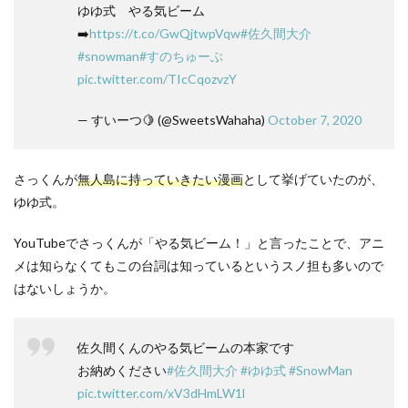
ゆゆ式 やる気ビーム
➡️
https://t.co/GwQjtwpVqw
#佐久間大介
#snowman
#すのちゅーぶ
pic.twitter.com/TIcCqozvzY
— すいーつ🍋 (@SweetsWahaha)
October 7, 2020
さっくんが
無人島に持っていきたい漫画
として挙げていたのが、
ゆゆ式。
YouTubeでさっくんが「やる気ビーム！」と言ったことで、アニ
メは知らなくてもこの台詞は知っているというスノ担も多いので
はないしょうか。
佐久間くんのやる気ビームの本家です
お納めください
#佐久間大介
#ゆゆ式
#SnowMan
pic.twitter.com/xV3dHmLW1l