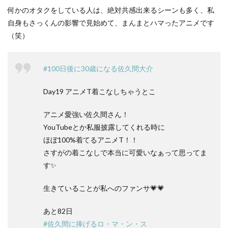
何かのオタクをしている人は、絶対共感出来るシーンも多く、私
自身もさっくんの影響で見始めて、まんまとハマったアニメです
（笑）
#100日後に30歳になる佐久間大介
Day19 アニメT着こなしちゃうとこ
アニメ愛強い佐久間さん！
YouTubeとか私服披露してくれる時に
ほぼ100%着てるアニメT！！
さすがの着こなしで本当に可愛いなぁって思ってま
す✨
生きていることが私へのファンサ💗💗
あと82日
#佐久間に捧げるロ・マ・ン・ス