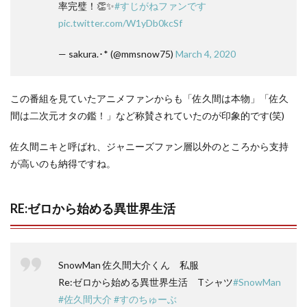
率完璧！👏✨
#すじがねファンです
pic.twitter.com/W1yDb0kcSf
— sakura.･* (@mmsnow75)
March 4, 2020
この番組を見ていたアニメファンからも「佐久間は本物」「佐久
間は二次元オタの鑑！」など称賛されていたのが印象的です(笑)
佐久間ニキと呼ばれ、ジャニーズファン層以外のところから支持
が高いのも納得ですね。
RE:ゼロから始める異世界生活
SnowMan 佐久間大介くん 私服
Re:ゼロから始める異世界生活 Tシャツ
#SnowMan
#佐久間大介
#すのちゅーぶ