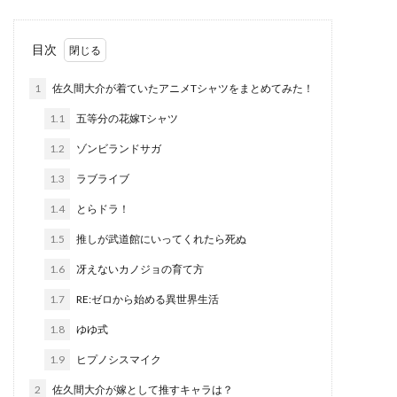
目次
1
佐久間大介が着ていたアニメTシャツをまとめてみた！
1.1
五等分の花嫁Tシャツ
1.2
ゾンビランドサガ
1.3
ラブライブ
1.4
とらドラ！
1.5
推しが武道館にいってくれたら死ぬ
1.6
冴えないカノジョの育て方
1.7
RE:ゼロから始める異世界生活
1.8
ゆゆ式
1.9
ヒプノシスマイク
2
佐久間大介が嫁として推すキャラは？