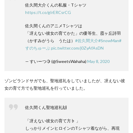
佐久間大介くんの私服・Tシャツ
https://t.co/gIrERCsrCG
佐久間くんのアニメTシャツは
「冴えない彼女の育てかた」の優等生、霞ヶ丘詩羽
（かすみがうら うたは）
#佐久間大介
#SnowMan
#
すのちゅーぶ
pic.twitter.com/j0ZyAfAsDN
— すいーつ🍋 (@SweetsWahaha)
May 8, 2020
ゾンビランドサガでも、聖地巡礼をしていましたが、冴えない彼
女の育て方でも聖地巡礼を行っていました。
佐久間くん聖地巡礼🙌
「冴えない彼女の育て方♭ 」
しっかりメインヒロインのTシャツ着ながら、再現