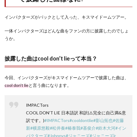
インパクターズがバックとして入った、キスマイドームツアー。
一体インパクターズはどんな曲をファンの方に披露したのでしょ
うか。
披露した曲はcool don’t lieって本当？
今回、インパクターズがキスマイドームツアーで披露した曲は、
cool don’t lie
と言う曲になります。
IMPACTors
COOL DON’T LIE 日本語訳 和訳(⚠️完全に自己満&意
訳です。)
#IMPACTors
#cooldontlie
#影山拓也
#佐藤
新
#横原悠毅
#松井奏
#椿泰我
#基俊介
#鈴木大河
#イン
パクターズ
#Johnnys
#ジャニーズ
#ジャニーズjr