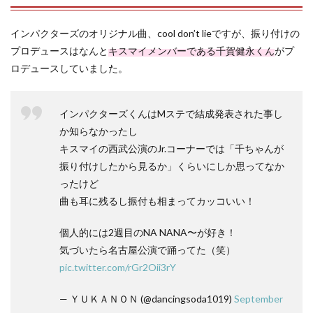
インパクターズのオリジナル曲、cool don’t lieですが、振り付けの
プロデュースはなんと
キスマイメンバーである千賀健永くん
がプ
ロデュースしていました。
インパクターズくんはMステで結成発表された事し
か知らなかったし
キスマイの西武公演のJr.コーナーでは「千ちゃんが
振り付けしたから見るか」くらいにしか思ってなか
ったけど
曲も耳に残るし振付も相まってカッコいい！
個人的には2週目のNA NANA〜が好き！
気づいたら名古屋公演で踊ってた（笑）
pic.twitter.com/rGr2Oii3rY
— ＹＵＫＡＮＯＮ (@dancingsoda1019)
September