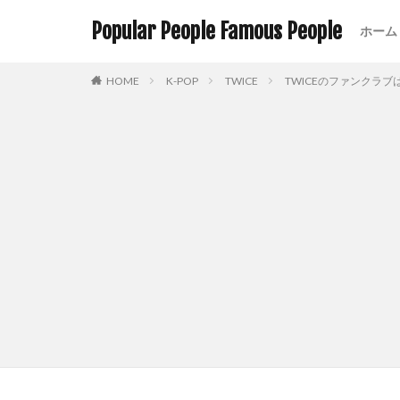
Popular People Famous People
ホーム
HOME
K-POP
TWICE
TWICEのファンクラ