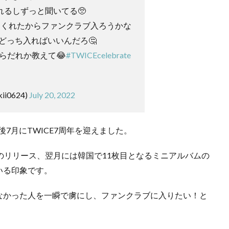
れるしずっと聞いてる🥺
してくれたからファンクラブ入ろうかな
どっち入ればいいんだろ🤔
からだれか教えて😂
#TWICEcelebrate
ii0624)
July 20, 2022
後7月にTWICE7周年を迎えました。
のリリース、翌月には韓国で11枚目となるミニアルバムの
いる印象です。
なかった人を一瞬で虜にし、ファンクラブに入りたい！と