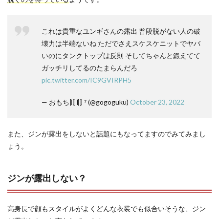
これは貴重なユンギさんの露出 普段脱がない人の破
壊力は半端ないね ただでさえスケスケニットでヤバ
いのにタンクトップは反則 そしてちゃんと鍛えてて
ガッチリしてるのたまらんだろ
pic.twitter.com/IC9GVIRPH5
— おもち⟭⟬ ⟬⟭ ⁷ (@gogoguku)
October 23, 2022
また、ジンが露出をしないと話題にもなってますのでみてみまし
ょう。
ジンが露出しない？
高身長で顔もスタイルがよくどんな衣装でも似合いそうな、ジン