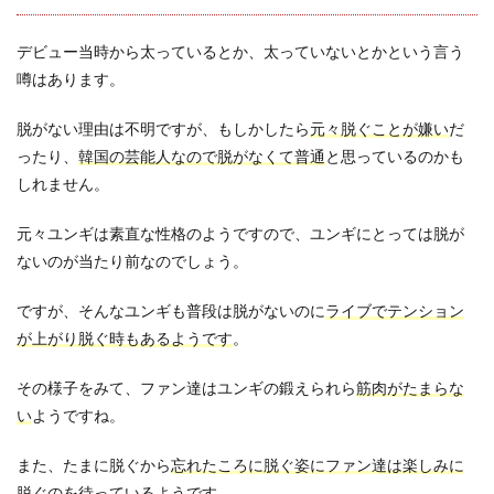
デビュー当時から太っているとか、太っていないとかという言う
噂はあります。
脱がない理由は不明ですが、もしかしたら
元々脱ぐことが嫌い
だ
ったり、
韓国の芸能人なので脱がなくて普通
と思っているのかも
しれません。
元々ユンギは素直な性格のようですので、ユンギにとっては脱が
ないのが当たり前なのでしょう。
ですが、そんなユンギも普段は脱がないのに
ライブでテンション
が上がり脱ぐ時もあるようです
。
その様子をみて、ファン達はユンギの鍛えられら
筋肉がたまらな
い
ようですね。
また、たまに脱ぐから
忘れたころに脱ぐ姿にファン達は楽しみに
脱ぐのを待っている
ようです。