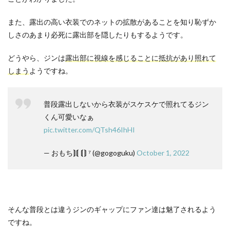
また、露出の高い衣装でのネットの拡散があることを知り恥ずか
しさのあまり必死に露出部を隠したりもするようです。
どうやら、ジンは
露出部に視線を感じることに抵抗があり照れて
しまう
ようですね。
普段露出しないから衣装がスケスケで照れてるジン
くん可愛いなぁ
pic.twitter.com/QTsh46IhHI
— おもち⟭⟬ ⟬⟭ ⁷ (@gogoguku)
October 1, 2022
そんな普段とは違うジンのギャップにファン達は魅了されるよう
ですね。