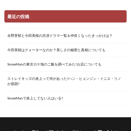
最近の投稿
永野芽郁と今田美桜の共演ドラマ一覧＆仲良くなったきっかけは？
今田美桜はクォーターなのか？美しさの秘密と真相についても
SnowManの東京ロケ地のご飯を調べてみた!お店についても
ストレイキッズの炎上って何があった?ハン・ヒョンジン・イニエ・リノ
が原因?
SnowManで炎上してない人はいる?