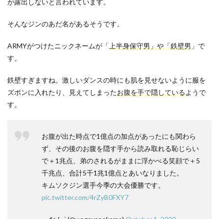
が露出しないと言われています。
そんなジンのあだ名があるそうです。
ARMYがつけたニックネームが「
上半身保守男」や「鉄壁男
」で
す。
鉄壁すぎますね。激しいダンスの時にも肌を見せないように服を
ズボンに入れたり、見えてしまった
お腹を手で隠している
ようで
す。
お腹が出た時点で1億点の加点があったにも関わら
ず、その後のお腹を隠す手から読み取れる恥じらい
で＋1兆点、弟のされるがままに浮かべる笑顔で＋5
千兆点、合計5千1兆1億点とあいなりました。
キムソクジン選手今季の大会優勝です。
pic.twitter.com/4rZyB0FXY7