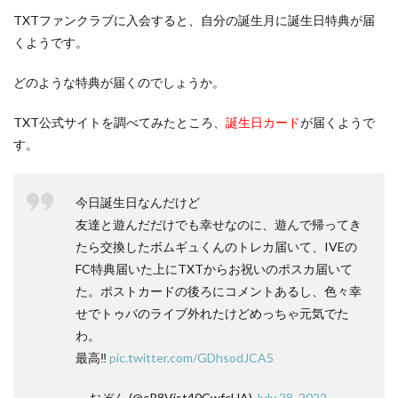
TXTファンクラブに入会すると、自分の誕生月に誕生日特典が届
くようです。
どのような特典が届くのでしょうか。
TXT公式サイトを調べてみたところ、
誕生日カード
が届くようで
す。
今日誕生日なんだけど
友達と遊んだだけでも幸せなのに、遊んで帰ってき
たら交換したボムギュくんのトレカ届いて、IVEの
FC特典届いた上にTXTからお祝いのポスカ届いて
た。ポストカードの後ろにコメントあるし、色々幸
せでトゥバのライブ外れたけどめっちゃ元気でた
わ。
最高‼️
pic.twitter.com/GDhsodJCA5
— おぞん (@cR8Vjst40CwfcUA)
July 28, 2022