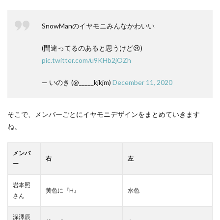
SnowManのイヤモニみんなかわいい
(間違ってるのあると思うけど😢)
pic.twitter.com/u9KHb2jOZh
— いのき (@_____kjkjm)
December 11, 2020
そこで、メンバーごとにイヤモニデザインをまとめていきます
ね。
メンバ
右
左
ー
岩本照
黄色に『H』
水色
さん
深澤辰