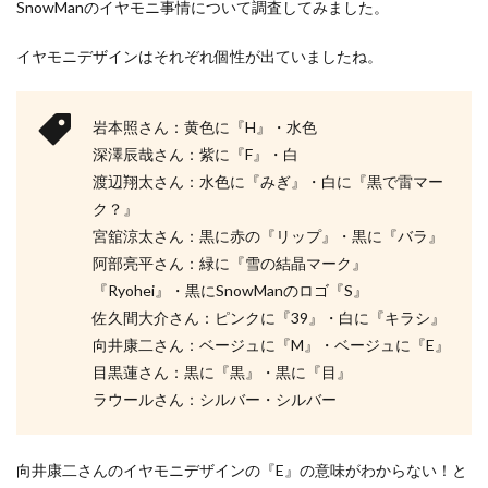
SnowManのイヤモニ事情について調査してみました。
イヤモニデザインはそれぞれ個性が出ていましたね。
岩本照さん：黄色に『H』・水色
深澤辰哉さん：紫に『F』・白
渡辺翔太さん：水色に『みぎ』・白に『黒で雷マー
ク？』
宮舘涼太さん：黒に赤の『リップ』・黒に『バラ』
阿部亮平さん：緑に『雪の結晶マーク』
『Ryohei』・黒にSnowManのロゴ『S』
佐久間大介さん：ピンクに『39』・白に『キラシ』
向井康二さん：ベージュに『M』・ベージュに『E』
目黒蓮さん：黒に『黒』・黒に『目』
ラウールさん：シルバー・シルバー
向井康二さんのイヤモニデザインの『E』の意味がわからない！と