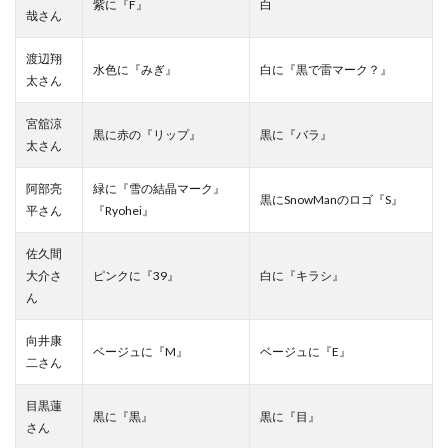
紫に『F』
白
哉さん
渡辺翔
水色に『みぎ』
白に『黒で雷マーク？』
太さん
宮舘涼
黒に赤の『リップ』
黒に『バラ』
太さん
阿部亮
緑に『雪の結晶マーク』
黒にSnowManのロゴ『S』
平さん
『Ryohei』
佐久間
大介さ
ピンクに『39』
白に『キラシ』
ん
向井康
ベージュに『M』
ベージュに『E』
二さん
目黒蓮
黒に『黒』
黒に『目』
さん