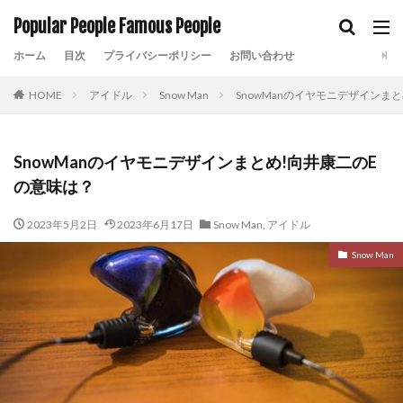
Popular People Famous People
ホーム
目次
プライバシーポリシー
お問い合わせ
HOME
アイドル
Snow Man
SnowManのイヤモニデザインま
SnowManのイヤモニデザインまとめ!向井康二のE
の意味は？
2023年5月2日
2023年6月17日
Snow Man
,
アイドル
Snow Man