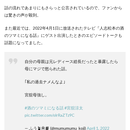
話の流れであまりにもさらっと公言されているので、ファンから
は驚きの声が殺到。
また最近では、2022年4月1日に放送されたテレビ『人志松本の酒
のツマミになる話』にゲスト出演したときのエピソードトークも
話題になってました。
自分の母親は元レディース総長だったと暴露したら
母にマジで怒られた話。
｢私の過去ナメんなよ｣
宮舘母強し。
#酒のツマミになる話
#宮舘涼太
pic.twitter.com/olrRaZTz9C
— ふう🪴🦧📙 (@mumumumu_koji)
April 1, 2022