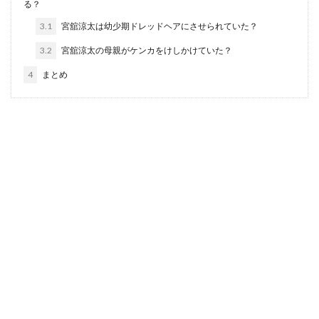
る？
3.1
宮舘涼太は幼少期ドレッドヘアにさせられていた？
3.2
宮舘涼太の母親がケンカをけしかけていた？
4
まとめ