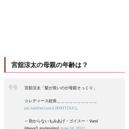
宮舘涼太の母親の年齢は？
宮舘涼太「髪が長いのが母親そっくり」
☆レディース総長＿＿＿＿＿＿＿＿＿＿
pic.twitter.com/L0NXfTDUCL
— 助からないもみあげ・ゴイスー・Vami
(@eva3_gorigorigo)
June 14, 2022