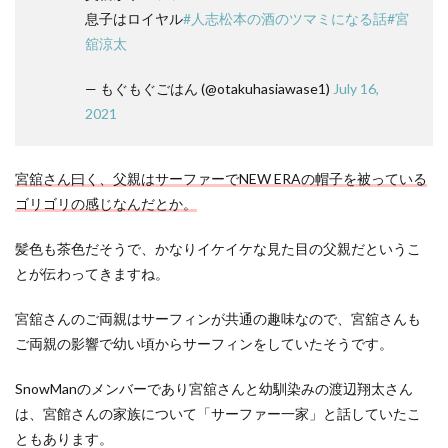
息子はロイヤル
#人志松本の酒のツマミになる話
#宮
舘涼太
— もぐもぐごはん (@otakuhasiawase1)
July 16,
2021
宮舘さん曰く、父親はサーファーでNEW ERAの帽子を被っている
ゴリゴリの感じなんだとか。
髪色も茶色だそうで、かなりイケイケな見た目の父親だというこ
とが伝わってきますね。
宮舘さんのご両親はサーフィンが共通の趣味なので、宮舘さんも
ご両親の影響で幼い頃からサーフィンをしていたそうです。
SnowManのメンバーであり宮舘さんと幼馴染みの渡辺翔太さん
は、宮館さんの家族について「サーファー一家」と話していたこ
ともあります。