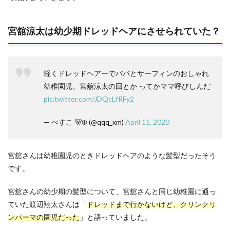
宮舘涼太は幼少期ドレッドヘアにさせられていた？
軽くドレッドヘアーでパパとサーフィンのおしゃれ
幼稚園児、宮舘涼太の回とか ってかママ呼びしんだ
pic.twitter.com/JDQcLfRFy2
— べすこ 🐻‍❄️ (@qqq_xm)
April 11, 2020
宮舘さんは幼稚園児のときドレッドヘアのような髪型だったそう
です。
宮舘さんの幼少期の髪型について、宮舘さんと同じ幼稚園に通っ
ていた渡辺翔太さんは「
ドレッドまで行かないけど、クリンクリ
ンパーマの園児だった
」と語っていました。