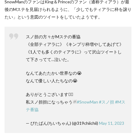
SnowManのファンはKing＆Princeのファン（通称ティアラ）が最
後のMステを見届けられるように、「少しでもティアラに枠を譲り
たい」という意図のツイートをしていたようです。
スノ担の方々がMステの番協
《全部ティアラに》《キンプリ枠増やしてあげて》
《1人でも多くのティアラに》って沢山ツイートし
て下さってて…泣いた。
なんてあたたかい世界なの😭
なんて優しい人たちなの😭
ありがとうございます🙇‍♀
私スノ担担になっちゃう☃
#SnowMan
#スノ担
#Mス
テ番協
— ぴたぱん(ちいちゃん) (@319chiichii)
May 11, 2023