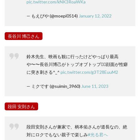
pic.twitter.com/kNK3RoaWKa
— もえぴや (@moepi0514)
January 12, 2022
長谷川 博己さん
鈴木先生、映画も観に行ったけどやっぱり最高
や〜〜長谷川博己がトップオブトップ✌🏻顔面が性癖
に突き刺さる^_^
pic.twitter.com/g3T28EuuM2
— ミクです (@suimin_3960)
June 11, 2023
段田 安則さん
段田安則さんが兼家で、柄本佑さんが道長なの、絶
対にロクでもない親子で楽しみ
#光る君へ