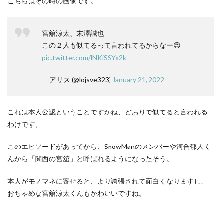
こちらはその時の画像です。
宮舘涼太、末澤誠也
この２人も似てるって言われてるからなー😍
pic.twitter.com/lNKiSSYx2k
— アリス (@lojsve323)
January 21, 2022
これは本人公認ということですかね、どおりで似てると言われる
わけです。
このエピソードがあってから、SnowManのメンバーや河合郁人く
んから「関西の宮舘」と呼ばれるようになったそう。
本人がモノマネに寄せると、より誇張されて面白くなりますし、
おちゃめな宮舘涼太くんもかわいいですね。