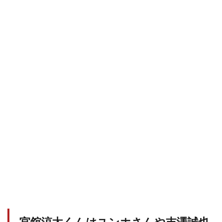
宮舘涼太くんはユンホさんや末澤誠也