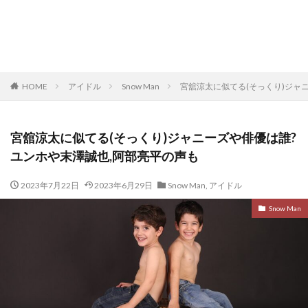
HOME
アイドル
Snow Man
宮舘涼太に似てる(そっくり)ジャ
宮舘涼太に似てる(そっくり)ジャニーズや俳優は誰?
ユンホや末澤誠也,阿部亮平の声も
2023年7月22日
2023年6月29日
Snow Man
,
アイドル
Snow Man