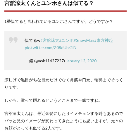
宮舘涼太くんとユンホさんは似てる？
1番似てると言われているユンホさんですが、どうですか？
似てるw
#宮舘涼太
#ユンホ
#SnowMan
#東方神起
pic.twitter.com/Z08dUhr2lB
— 鏡 (@ask11427227)
January 12, 2020
涼しげで黒目がちな目元だけでなく鼻筋や口元、輪郭までそっく
りです。
しかも、歌って踊れるというところまで一緒ですね。
宮舘涼太くんは、最近金髪にしたりイメチェンする時もあるので
パッと見のイメージが変わってきたようにも思いますが、元々の
お顔がとっても似てる2人です。