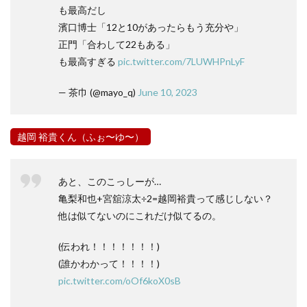
も最高だし
濱口博士「12と10があったらもう充分や」
正門「合わして22もある」
も最高すぎる
pic.twitter.com/7LUWHPnLyF
— 茶巾 (@mayo_q)
June 10, 2023
越岡 裕貴くん（ふぉ〜ゆ〜）
あと、このこっしーが…
亀梨和也+宮舘涼太÷2=越岡裕貴って感じしない？
他は似てないのにこれだけ似てるの。
(伝われ！！！！！！！)
(誰かわかって！！！！)
pic.twitter.com/oOf6koX0sB