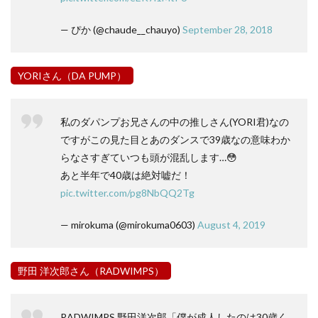
— ぴか (@chaude__chauyo)
September 28, 2018
YORIさん（DA PUMP）
私のダパンプお兄さんの中の推しさん(YORI君)なの
ですがこの見た目とあのダンスで39歳なの意味わか
らなさすぎていつも頭が混乱します…😳
あと半年で40歳は絶対嘘だ！
pic.twitter.com/pg8NbQQ2Tg
— mirokuma (@mirokuma0603)
August 4, 2019
野田 洋次郎さん（RADWIMPS）
RADWIMPS 野田洋次郎「僕が成人したのは30歳く