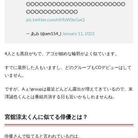
💮💮💮💮💮💮💮💮💮💮💮💮💮💮💮💮💮💮💮💮💮💮💮
💮💮💮💮💮💮💮💮💮💮💮💮
pic.twitter.com/nK9zW3eGaQ
— あみ (@am154_)
January 11, 2022
4人とも黒目がちで、アゴが細めな輪郭がよく似ています。
すでに退所した人もいますし、どのグループもCDデビューはして
いません。
ですが、Aぇ!groupは最近どんどん露出が増えてきているので、末
澤誠也くんとは番組共演する日も近いかもしれませんね。
宮舘涼太くんに似てる俳優とは？
俳優さんで似てると言われているのは、