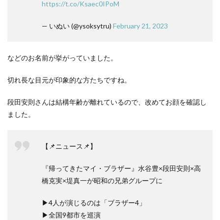
https://t.co/Ksaec0IPoM
— いぬい (@ysoksytru)
February 21, 2023
などのお名前が挙がっていました。
切れ長な目元が印象的な方たちですね。
段田安則さんは結構年齢が離れているので、改めてお顔を確認し
ました。
【📌ニュース📌】
『帰ってきたマイ・ブラザー』水谷豊×段田安則×高
橋克実×堤真一が昭和の兄弟グループに
▶4人が演じるのは「ブラザー4」
▶全国9都市を巡演