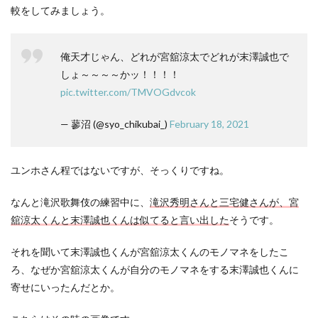
較をしてみましょう。
俺天才じゃん、どれが宮舘涼太でどれが末澤誠也で
しょ～～～～かッ！！！！
pic.twitter.com/TMVOGdvcok
— 蓼沼 (@syo_chikubai_)
February 18, 2021
ユンホさん程ではないですが、そっくりですね。
なんと滝沢歌舞伎の練習中に、
滝沢秀明さんと三宅健さんが、宮
舘涼太くんと末澤誠也くんは似てると言い出した
そうです。
それを聞いて末澤誠也くんが宮舘涼太くんのモノマネをしたこ
ろ、なぜか宮舘涼太くんが自分のモノマネをする末澤誠也くんに
寄せにいったんだとか。