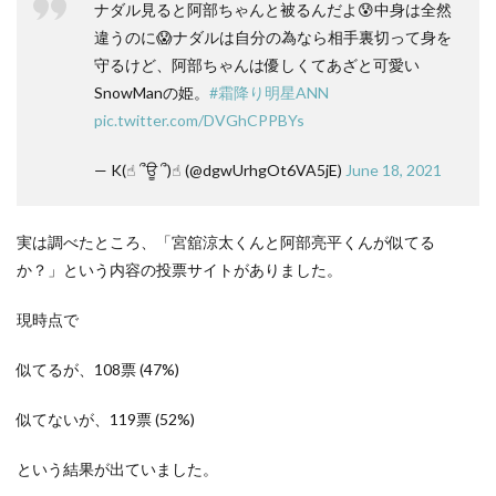
ナダル見ると阿部ちゃんと被るんだよ😰中身は全然
違うのに😱ナダルは自分の為なら相手裏切って身を
守るけど、阿部ちゃんは優しくてあざと可愛い
SnowManの姫。
#霜降り明星ANN
pic.twitter.com/DVGhCPPBYs
— K(☝︎ ՞ਊ ՞)☝︎ (@dgwUrhgOt6VA5jE)
June 18, 2021
実は調べたところ、「宮舘涼太くんと阿部亮平くんが似てる
か？」という内容の投票サイトがありました。
現時点で
似てるが、108票 (47%)
似てないが、119票 (52%)
という結果が出ていました。