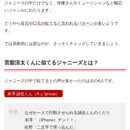
ジャニーズの中だけでなく、俳優さんやミュージシャンなど幅広
いジャンルにわたります。
どうやら
目元や口元が似てると言われるパターンが多い
ようで
す。
では具体的には誰なのか、さっそくチェックしていきましょう。
宮舘涼太くんに似てるジャニーズとは？
ジャニーズの中で似てるとの声が多かったのは次の4人です。
末澤 誠也くん（Aぇ!group）
なぜか一人で行動させられる誠也くんのくだり
末澤「（iPhone）テン！！」
佐野「二文字で突っ込んだ」