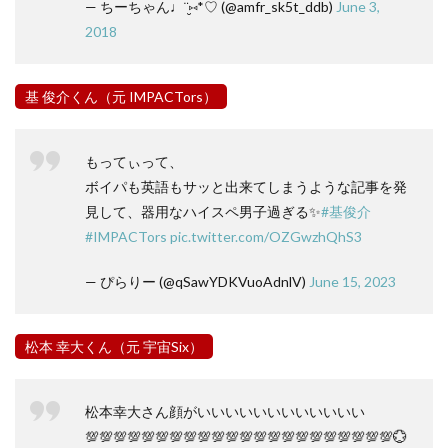
— ちーちゃん♩¨̮⑅*♡ (@amfr_sk5t_ddb)
June 3,
2018
基 俊介くん（元 IMPACTors）
もってぃって、
ボイパも英語もサッと出来てしまうような記事を発
見して、器用なハイスペ男子過ぎる✨
#基俊介
#IMPACTors
pic.twitter.com/OZGwzhQhS3
— ぴらりー (@qSawYDKVuoAdnlV)
June 15, 2023
松本 幸大くん（元 宇宙Six）
松本幸大さん顔がいいいいいいいいいいいい
💯💯💯💯💯💯💯💯💯💯💯💯💯💯💯💯💯💯💯💯💯💯💮