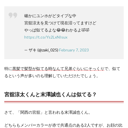
確かにユンホがどタイプな中
宮舘涼太を見つけて現在沼ってますけど
やっぱ似てるよな😂😂わかるよ🤣🤣
https://t.co/Ys2LxNIsux
— ザキ (@zaki_025)
February 7, 2023
特に
黒髪で髪型が似てる時なんて兄弟ぐらいにそっくり
で、似て
るという声が多いのも理解していただけたでしょう。
宮舘涼太くんと末澤誠也くんは似てる？
さて、「関西の宮舘」と言われる末澤誠也くん。
どちらもメンバーカラーが赤で共通点のある2人ですが、お顔の比