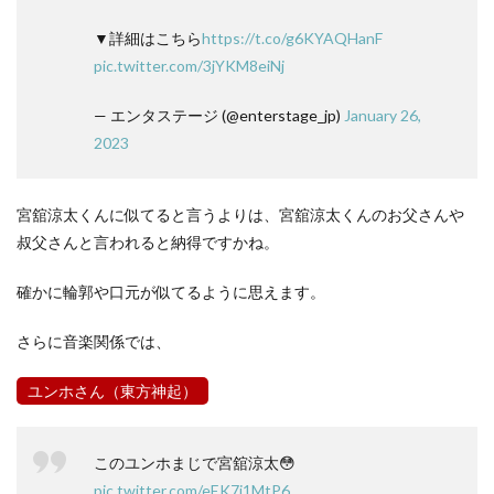
▼詳細はこちら
https://t.co/g6KYAQHanF
pic.twitter.com/3jYKM8eiNj
— エンタステージ (@enterstage_jp)
January 26,
2023
宮舘涼太くんに似てると言うよりは、宮舘涼太くんのお父さんや
叔父さんと言われると納得ですかね。
確かに輪郭や口元が似てるように思えます。
さらに音楽関係では、
ユンホさん（東方神起）
このユンホまじで宮舘涼太😳
pic.twitter.com/eEK7i1MtP6