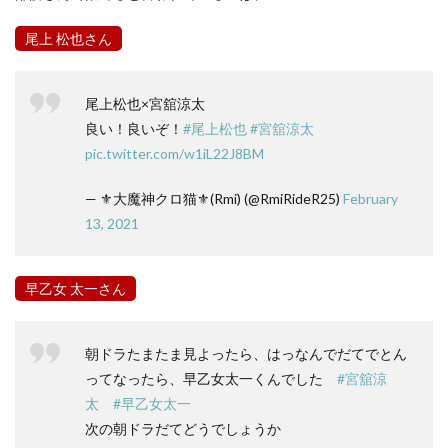
尾上 松也さん
尾上松也×宮舘涼太
良い！良いぞ！
#尾上松也
#宮舘涼太
pic.twitter.com/w1iL22J8BM
— ⚜️大魔神クロ猫⚜️(Rmi) (@RmiRideR25)
February
13, 2021
早乙女 太一さん
朝ドラたまたま見よったら、はっなんでだてでとん
ってなったら、早乙女太一くんでした
#宮舘涼
太
#早乙女太一
次の朝ドラだてどうでしょうか