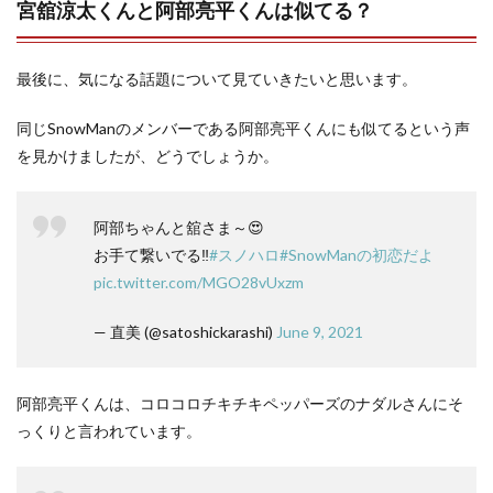
宮舘涼太くんと阿部亮平くんは似てる？
最後に、気になる話題について見ていきたいと思います。
同じSnowManのメンバーである阿部亮平くんにも似てるという声
を見かけましたが、どうでしょうか。
阿部ちゃんと舘さま～😍
お手て繋いでる‼️
#スノハロ
#SnowManの初恋だよ
pic.twitter.com/MGO28vUxzm
— 直美 (@satoshickarashi)
June 9, 2021
阿部亮平くんは、コロコロチキチキペッパーズのナダルさんにそ
っくりと言われています。