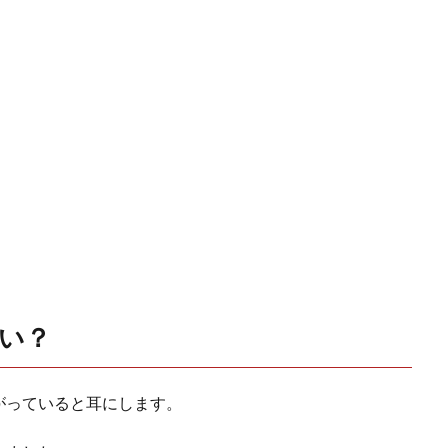
サい？
がっていると耳にします。