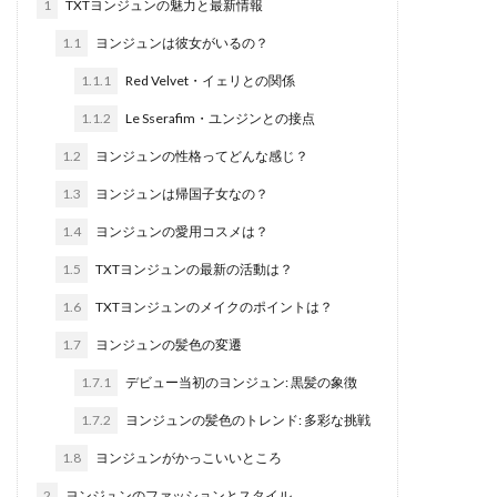
1
TXTヨンジュンの魅力と最新情報
1.1
ヨンジュンは彼女がいるの？
1.1.1
Red Velvet・イェリとの関係
1.1.2
Le Sserafim・ユンジンとの接点
1.2
ヨンジュンの性格ってどんな感じ？
1.3
ヨンジュンは帰国子女なの？
1.4
ヨンジュンの愛用コスメは？
1.5
TXTヨンジュンの最新の活動は？
1.6
TXTヨンジュンのメイクのポイントは？
1.7
ヨンジュンの髪色の変遷
1.7.1
デビュー当初のヨンジュン: 黒髪の象徴
1.7.2
ヨンジュンの髪色のトレンド: 多彩な挑戦
1.8
ヨンジュンがかっこいいところ
2
ヨンジュンのファッションとスタイル