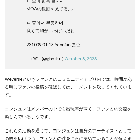
ㄴ 모아 반응 보지~
MOAの反応を見てるよ~
ㄴ 좋아서 뿌듯하네
良くて胸がいっぱいだね
231009 01:13 Yeonjun 연준
— u⃰n⃰i⃰⊹ (@ghntbt_)
October 8, 2023
Weverseというファンとのコミュニティアプリ内では、時間があ
る時にファンの投稿を確認しては、コメントを残してくれていま
す。
ヨンジュンはメンバーの中でも出現率が高く、ファンとの交流を
楽しんでいるようです。
これらの活動を通じて、ヨンジュンは自身のアーティストとして
の幅を広げつつ、ファンとの絆をさらに深めていることが伺えま