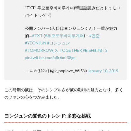
”TXT” 투모로우바이투게더(韓国語読みだとトゥモロ
バイ トゥゲド)
公開メンバー1人目はヨンジュンくん！一重が魅力
的…
#TXT
(
#투모로우바이투게더
) –
#연준
#YEONJUN
#ヨンジュン
#TOMORROW_X_TOGETHER
#BigHit
#BTS
pic.twitter.com/o8r6mI38jm
— ㄷㅎ(ﾄｸﾌ‍♂️) (@k_poplove_WJSN)
January 10, 2019
この時期の彼は、そのシンプルさが彼の独特の魅力となり、多く
のファンの心をつかみました。
ヨンジュンの髪色のトレンド: 多彩な挑戦