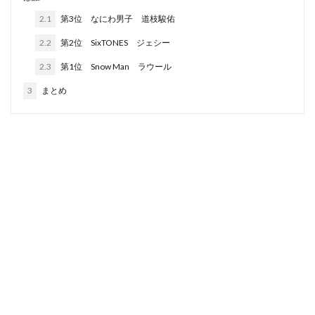
2.1
第3位 なにわ男子 道枝駿佑
2.2
第2位 SixTONES ジェシー
2.3
第1位 Snow Man ラウール
3
まとめ