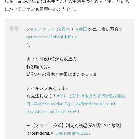
現在、Snow Manの目黒蓮さんとW主演をつとめる「消えた初恋」
にハマるファンも急増中のようです。
／
#スノタッチ
⛄️
#青木
と
#井田
のエモ良い写真✨
https://t.co/3sk6qHM6aK
＼
きょう深夜0時から放送の
特別編では…
1話からの青木と井田にまた会える‼️
メイキングもあります
お見逃しなく！
#テレビ朝日
#消えた初恋
#道枝駿佑
#目黒蓮
#SnowMan
#なにわ男子
#SecretTouch
pic.twitter.com/nephiEQ9rt
— 【オシドラ公式】消えた初恋(第9話12/11放送)
(@oshidoraEX)
December 4, 2021