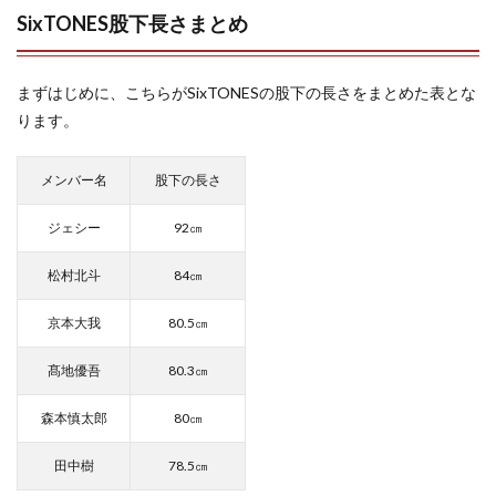
SixTONES股下長さまとめ
まずはじめに、こちらがSixTONESの股下の長さをまとめた表とな
ります。
メンバー名
股下の長さ
ジェシー
92㎝
松村北斗
84㎝
京本大我
80.5㎝
髙地優吾
80.3㎝
森本慎太郎
80㎝
田中樹
78.5㎝