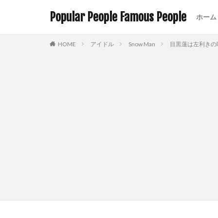
Popular People Famous People
ホーム
HOME
アイドル
Snow Man
目黒蓮は左利きの噂