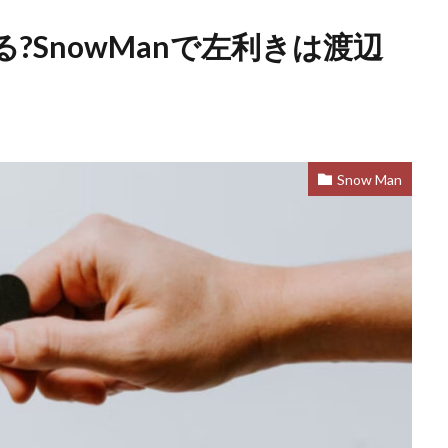
?SnowManで左利きは渡辺
Snow Man