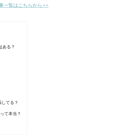
記事一覧はこちらから <<
はある？
係してる？
しって本当？