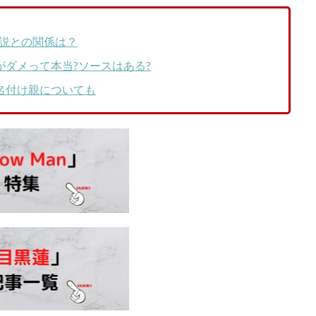
説との関係は？
がダメって本当?ソースはある?
名付け親についても