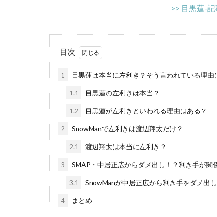
>> 目黒蓮-
目次
1
目黒蓮は本当に左利き？そう言われている理由
1.1
目黒蓮の左利きは本当？
1.2
目黒蓮が左利きといわれる理由はある？
2
SnowManで左利きは渡辺翔太だけ？
2.1
渡辺翔太は本当に左利き？
3
SMAP・中居正広からダメ出し！？利き手が関
3.1
SnowManが中居正広から利き手をダメ出
4
まとめ