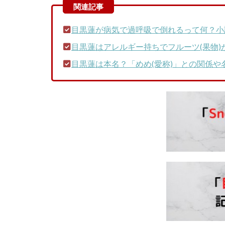
目黒蓮が病気で過呼吸で倒れるって何？小
目黒蓮はアレルギー持ちでフルーツ(果物)
目黒蓮は本名？「めめ(愛称)」との関係や