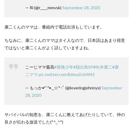
— Ri (@r____mmvsk)
September 28, 2020
康二くんのママは、番組内で電話出演もしています。
ちなみに、康二くんのママはタイ人なので、日本語はあまり得意
ではないと康二くんがよく話していますよね。
こーじママ最高
#冒険少年
#脱出島SP
#向井康二
#康
二ママ
pic.twitter.com/B6muDckW42
— もっか•*¨*•.¸¸☆*･ﾟ (@loveringjohnnys)
September
28, 2020
サバイバルの知恵を、康二くんに教えてあげたりしていて、仲の
良さが伝わる放送でした(*^_^*)