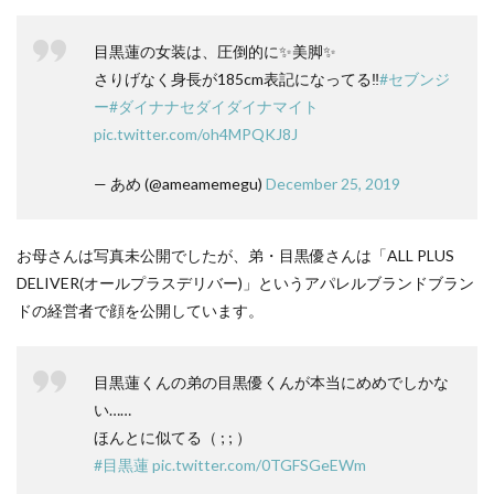
目黒蓮の女装は、圧倒的に✨美脚✨
さりげなく身長が185cm表記になってる‼️
#セブンジ
ー
#ダイナナセダイダイナマイト
pic.twitter.com/oh4MPQKJ8J
— あめ (@ameamemegu)
December 25, 2019
お母さんは写真未公開でしたが、弟・目黒優さんは「ALL PLUS
DELIVER(オールプラスデリバー)」というアパレルブランドブラン
ドの経営者で顔を公開しています。
目黒蓮くんの弟の目黒優くんが本当にめめでしかな
い……
ほんとに似てる（ ; ; ）
#目黒蓮
pic.twitter.com/0TGFSGeEWm