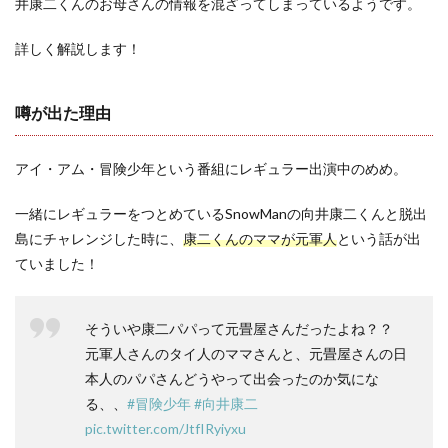
井康二くんのお母さんの情報を混ざってしまっているようです。
詳しく解説します！
噂が出た理由
アイ・アム・冒険少年という番組にレギュラー出演中のめめ。
一緒にレギュラーをつとめているSnowManの向井康二くんと脱出
島にチャレンジした時に、
康二くんのママが元軍人
という話が出
ていました！
そういや康二パパって元畳屋さんだったよね？？
元軍人さんのタイ人のママさんと、元畳屋さんの日
本人のパパさんどうやって出会ったのか気にな
る、、
#冒険少年
#向井康二
pic.twitter.com/JtfIRyiyxu