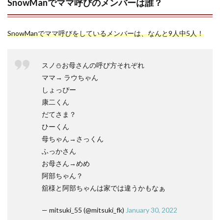
SnowManでママ呼びのメンバーは誰？
SnowManでママ呼びをしているメンバーは、なんと9人中5人！
スノ⛄️お母さんの呼び方それぞれ
ママ→ ラウちゃん
しょっぴー
康二くん
だてさま？
ひーくん
母ちゃん→さっくん
ふっかさん
お母さん→めめ
阿部ちゃん？
舘様と阿部ちゃんは家では違うかもなぁ
— mitsuki_55 (@mitsuki_fk)
January 30, 2022