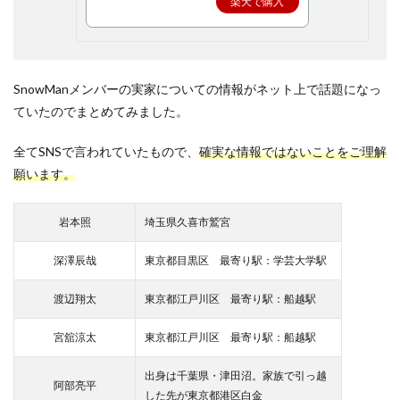
楽天で購入
SnowManメンバーの実家についての情報がネット上で話題になっ
ていたのでまとめてみました。
全てSNSで言われていたもので、
確実な情報ではないことをご理解
願います。
岩本照
埼玉県久喜市鷲宮
深澤辰哉
東京都目黒区 最寄り駅：学芸大学駅
渡辺翔太
東京都江戸川区 最寄り駅：船越駅
宮舘涼太
東京都江戸川区 最寄り駅：船越駅
出身は千葉県・津田沼。家族で引っ越
阿部亮平
した先が東京都港区白金