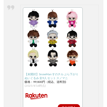
【未開封】SnowMan すのチル ぶら下がり
ぬいぐるみ 全9人 セット スノマニ
価格：99,800円（税込、送料別)
(2025/4/16時点)