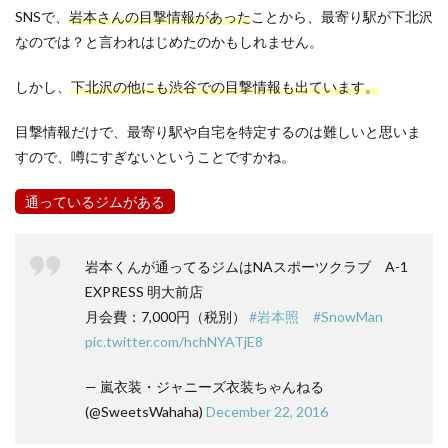
SNSで、
岩本さんの目撃情報があった
ことから、最寄り駅が下北沢
なのでは？と言われはじめたのかもしれません。
しかし、
下北沢の他にも渋谷での目撃情報も出ています。
目撃情報だけで、最寄り駅や自宅を特定するのは難しいと思いま
すので、噂にすぎないということですかね。
通っているジムがある
岩本くんが通ってるジムはNAスポーツクラブ A-1
EXPRESS 明大前店
月会費：7,000円（税別）
#岩本照
#SnowMan
pic.twitter.com/hchNYATjE8
— 嵐衣装・ジャニーズ衣装ちゃんねる
(@SweetsWahaha)
December 22, 2016