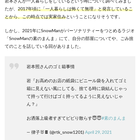
岩本さんが一人暮らしをしているという噂について調べてみまし
たが、
2017年頃に「一人暮らしは怖くて無理」と発言しているこ
とから、この時点では実家住み
ということになりそうです。
しかし、2021年にSnowManがパーソナリティーをつとめるラジオ
「SnowManの素のまんま」にて、自分の部屋についてや、ごみ捨
てのことを話している回がありました。
岩本照さんのゴミ箱事情
岩『お高めのお店の紙袋にビニール袋を入れてゴミ
箱に見えない風にしてる、捨てる時に袋結んじゃっ
て持って行けばゴミ持ってるように見えないじゃ
ん？』
お洒落上級者すぎてビビり散らす😇😇
#素のまんま
— 律子🐰🍫 (@rtk_snow1201)
April 29, 2021