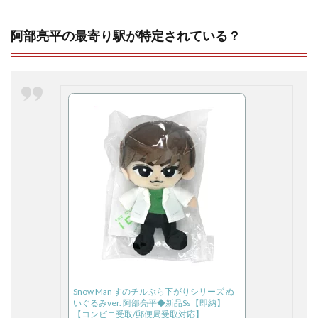
阿部亮平の最寄り駅が特定されている？
Snow Man すのチルぶら下がりシリーズ ぬ
いぐるみver. 阿部亮平◆新品Ss【即納】
【コンビニ受取/郵便局受取対応】