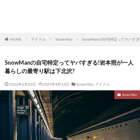
HOME
アイドル
Snow Man
SnowManの自宅特定ってヤバす
SnowManの自宅特定ってヤバすぎる!岩本照が一人
暮らしの最寄り駅は下北沢?
2022年6月22日
2025年4月16日
Snow Man
,
アイドル
Snow Man