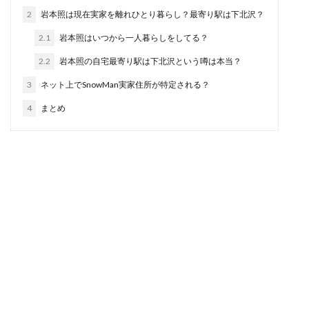
2
岩本照は現在実家を離れひとり暮らし？最寄り駅は下北沢？
2.1
岩本照はいつから一人暮らしをしてる？
2.2
岩本照の自宅最寄り駅は下北沢という噂は本当？
3
ネット上でSnowMan実家住所が特定される？
4
まとめ