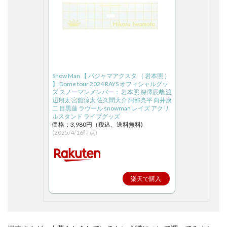
Snow Man 【 パジャマアクスタ （ 岩本照 ）
】 Dome tour 2024 RAYS オフィシャルグッ
ズ スノーマンメンバー： 岩本照 深澤辰哉 渡
辺翔太 宮舘涼太 佐久間大介 阿部亮平 向井康
二 目黒蓮 ラウール snowman レイズ アクリ
ルスタンド ライブグッズ
価格：3,980円（税込、送料無料)
(2025/4/16時点)
楽天で購入