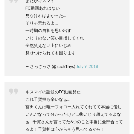
またかキスマイ
FC動画あれはない
見なければよかった…
そりゃ荒れるよ…
一時期の自担を思い出す
いじりのない笑い目指してくれ
全然笑えない上にいじめ
見せつけられても困ります
— さっさっさ (@sach1hys)
July 9, 2018
キスマイの話題のFC動画見た
これ千賀担も辛いなぁ…
宮田くんは唯一フォロー入れてくれてて本当に優し
いんだなって分かったけど…😭いじり超えてるよな
ぁ…千賀さんが言ってた6つのこと本当に全部合って
るよ！千賀担は心からそう思ってるから！