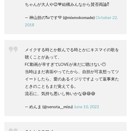
ちゃんが大人や😉💙結構みんなから賛否両論⁇
— 神山担の🐑です💚 (@mixmokomade)
October 22,
2018
メイクする時とか飲んでる時とかにキスマイの歌を
聴くことがあって、
FC動画が辛すぎてLOVEが未だに聴けない😶
当時はまだ表垢やってたから、自担が可哀想ってツ
イートしたら、愛のあるイジリですよって返事来た
ときのこともまだ覚えてる。
流石に、気持ち悪いし怖いかな😅😅😅
— めんま (@senota__mizu)
June 10, 2022