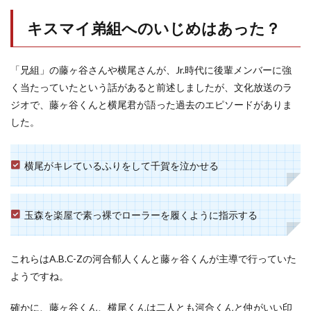
キスマイ弟組へのいじめはあった？
「兄組」の藤ヶ谷さんや横尾さんが、Jr.時代に後輩メンバーに強
く当たっていたという話があると前述しましたが、文化放送のラ
ジオで、藤ヶ谷くんと横尾君が語った過去のエピソードがありま
した。
横尾がキレているふりをして千賀を泣かせる
玉森を楽屋で素っ裸でローラーを履くように指示する
これらはA.B.C-Zの河合郁人くんと藤ヶ谷くんが主導で行っていた
ようですね。
確かに、藤ヶ谷くん、横尾くんは二人とも河合くんと仲がいい印