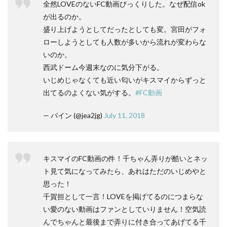
全然LOVEのないFC動画びっくりした。なぜ配信ok
が出るのか。
盛り上げようとしてだったとしても変。宮田がフォ
ローしようとしても人数が多いから流れが変わらな
いのか。
西武ドーム今週末なのに気分下がる。
いじめじゃなくても近い匂いがキスマイからずっと
出てるのよくない気がする。
#FC動画
— パイン (@jea2jg)
July 11, 2018
キスマイのFC動画の件！千ちゃん弄りが酷いとネッ
ト見て気になってみたら、あれはただのいじめやと
思った！
千賀担として一言！LOVEを掲げてるのにつまらな
い愛のない動画はファンとしていりません！空気読
んでちゃんと最後まで弄りに付き合ってあげてる千