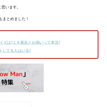
と思います。
グもまとめました！
イズは?ミキ亜生とお揃いって本当?
クトしてる人はいる?