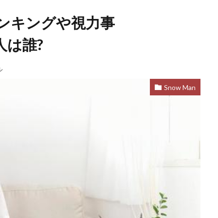
ンキングや視力事
人は誰?
ル
Snow Man