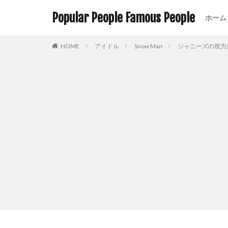
Popular People Famous People
ホーム
HOME
アイドル
Snow Man
ジャニーズの視力悪