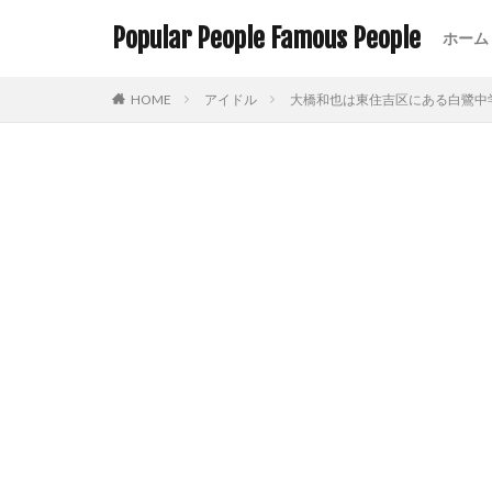
Popular People Famous People
ホーム
HOME
アイドル
大橋和也は東住吉区にある白鷺中