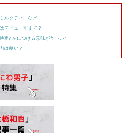
ミルクティーなど
はデビュー前まで？
定? 左につける意味がヤバい?
力は悪い？