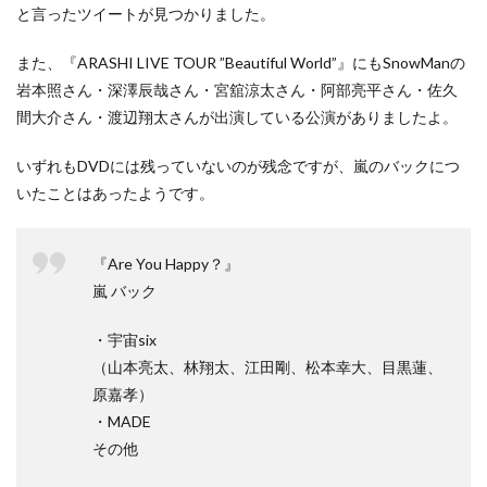
と言ったツイートが見つかりました。
また、『ARASHI LIVE TOUR ”Beautiful World”』にもSnowManの
岩本照さん・深澤辰哉さん・宮舘涼太さん・阿部亮平さん・佐久
間大介さん・渡辺翔太さんが出演している公演がありましたよ。
いずれもDVDには残っていないのが残念ですが、嵐のバックにつ
いたことはあったようです。
『Are You Happy？』
嵐 バック
・宇宙six
（山本亮太、林翔太、江田剛、松本幸大、目黒蓮、
原嘉孝）
・MADE
その他