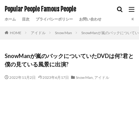
Popular People Famous People
ホーム
目次
プライバシーポリシー
お問い合わせ
HOME
アイドル
Snow Man
SnowManが嵐のバックについて
SnowManが嵐のバックについていたDVDは何?君と
僕の見ている風景に出演?
2022年11月2日
2023年6月17日
Snow Man
,
アイドル