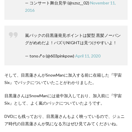
— コンサート舞台見学 (@szsz__02)
November 11,
2016
嵐バックの目黒蓮発見ポイントは髪型 黒髪ノーバン
グがめめだよ！バズりNIGHTは見つけやすいよ！
— tono🍤o (@603pinkpow)
April 11, 2020
そして、目黒蓮さんがSnowManに加入する前に在籍した『宇宙
Six』でバックについていたことがわかりました。
目黒蓮さんはSnowManには途中加入しており、加入前に『宇宙
Six』として、よく嵐のバックについていたようです。
DVDにも残っており、目黒蓮さんもよく映っているので、ジュニ
ア時代の目黒蓮さんが気になる方はぜひ見てみてくださいね。