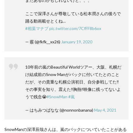
まだあるのかもしれないけど、、、
ここで深澤さんが尊敬している松本潤さんの後ろで
踊る動画載せとくね…
#相葉マナブ
pic.twitter.com/7CfFF8b6ox
— 霰 (@fkfk__xx26)
January 19, 2020
10年前の嵐のBeautiful Worldツアー、大阪、札幌だ
け結成前のSnow Manがバックに付いてたとのこと
だが、その貴重な札幌公演初日、自分参戦してた‼️
その事実を知り、震えた‼️胸熱‼️映像に残ってないよ
うで残念😭
#SnowMan
#嵐
— はちみつばなな (@nonnonbanana)
May 4, 2021
SnowManの深澤辰哉さんは、嵐のバックについていたことがある