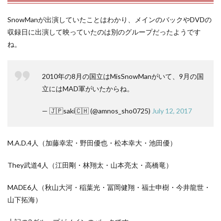
SnowManが出演していたことはわかり、メインのバックやDVDの
収録日に出演して映っていたのは別のグループだったようです
ね。
2010年の8月の国立はMisSnowManがいて、9月の国
立にはMAD軍がいたからね。
— 🇯🇵saki🇨🇭 (@amnos_sho0725)
July 12, 2017
M.A.D.4人（加藤幸宏・野田優也・松本幸大・池田優）
They武道4人（江田剛・林翔太・山本亮太・高橋竜）
MADE6人（秋山大河・稲葉光・冨岡健翔・福士申樹・今井龍世・
山下拓海）