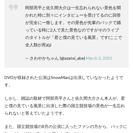
阿部亮平と佐久間大介は一生忘れられない景色を聞
かれた時に別々にインタビューを受けてるのに回答
が完全に一致します。その景色が先輩のバックで踊
っている時に2人で見た景色なのですがそのライブ
のタイトルが「君と僕の見ている風景」です(ここで
全人類が死ぬ)
— さわやかちゃん (@azatoi_abe)
March 2, 2021
DVDが収録された公演はSnowManは出演していなかったようで
す。
しかし、雑誌の取材で阿部亮平さんと佐久間大介さん本人が、君
と僕の見ている風景に出演した際の国立競技場の景色が一生忘れ
られないと答えていたようです。
また、国立競技場の8月の公演に入ったファンの方から、バックに