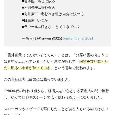
■岩本照…為せば成る
■阿部亮平…雲外蒼天
■向井康二…進むべき道は自分で決める
■目黒蓮…いつか
■ラウール…好きなことで生きていく
— あられ (@snwmn0325)
September 2, 2021
「雲外蒼天（うんがいそうてん）」とは、「分厚い雲の向こうに
は青空が広がっている」という意味が転じて「
困難を乗り越えた
先に明るい未来が待っている
」という意味で使われます。
この言葉は実は辞書には載っていません。
1980年代の終わり頃から、経済人を中心とする著名人の間で流行
し、やがてビジネスシーンで広く使われるようになりました。
スローガンやスピーチで耳にしたことがある人もいるのではない