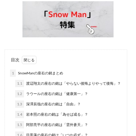
目次
1
SnowManの座右の銘まとめ
1.1
渡辺翔太の座右の銘は「やらない後悔よりやって後悔」？
1.2
ラウールの座右の銘は「健康第一」？
1.3
深澤辰哉の座右の銘は「自由」？
1.4
岩本照の座右の銘は「為せば成る」？
1.5
阿部亮平の座右の銘は「雲外蒼天」？
1.6
目黒蓮の座右の銘は「いつか必ず」？