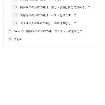
1.7
向井康二の座右の銘は「進むべき道は自分で決めろ」？
1.8
宮舘涼太の座右の銘は「ベストを尽くす」？
1.9
佐久間大介の座右の銘は「継続は力なり」？
2
SnowMan阿部亮平の座右の銘「雲外蒼天」の意味は？
3
まとめ