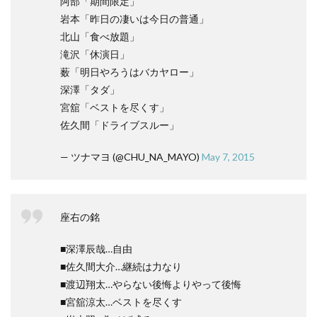
阿部「期間限定」
岩本「昨日の凄いは今日の普通」
北山「食べ放題」
滝沢「休演日」
薮「明日やろうはバカヤロー」
深澤「タダ」
宮舘「ベストを尽くす」
佐久間「ドライブスルー」
— ツナマヨ (@CHU_NA_MAYO)
May 7, 2015
座右の銘
■深澤辰哉…自由
■佐久間大介…継続は力なり
■渡辺翔太…やらない後悔よりやって後悔
■宮舘涼太…ベストを尽くす