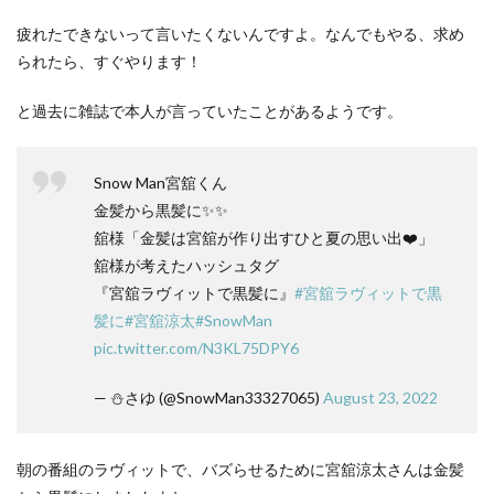
疲れたできないって言いたくないんですよ。なんでもやる、求め
られたら、すぐやります！
と過去に雑誌で本人が言っていたことがあるようです。
Snow Man宮舘くん
金髪から黒髪に✨✨
舘様「金髪は宮舘が作り出すひと夏の思い出❤️」
舘様が考えたハッシュタグ
『宮舘ラヴィットで黒髪に』
#宮舘ラヴィットで黒
髪に
#宮舘涼太
#SnowMan
pic.twitter.com/N3KL75DPY6
— ⛄さゆ (@SnowMan33327065)
August 23, 2022
朝の番組のラヴィットで、バズらせるために宮舘涼太さんは金髪