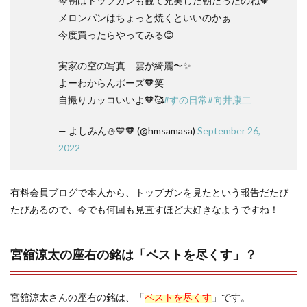
今朝はトップガンも観て充実した朝だったのね🧡
メロンパンはちょっと焼くといいのかぁ
今度買ったらやってみる😊
実家の空の写真 雲が綺麗〜✨
よーわからんポーズ🧡笑
自撮りカッコいいよ🧡🥰
#すの日常
#向井康二
— よしみん⛄️💙🧡 (@hmsamasa)
September 26,
2022
有料会員ブログで本人から、トップガンを見たという報告だたび
たびあるので、今でも何回も見直すほど大好きなようですね！
宮舘涼太の座右の銘は「ベストを尽くす」？
宮舘涼太さんの座右の銘は、「
ベストを尽くす
」です。