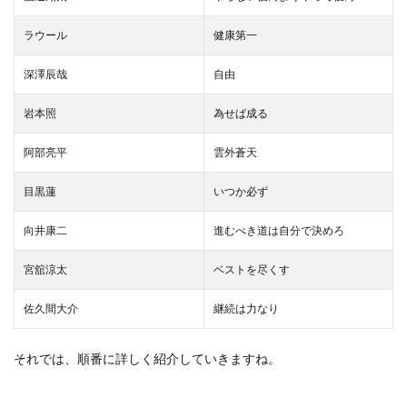
ラウール
健康第一
深澤辰哉
自由
岩本照
為せば成る
阿部亮平
雲外蒼天
目黒蓮
いつか必ず
向井康二
進むべき道は自分で決めろ
宮舘涼太
ベストを尽くす
佐久間大介
継続は力なり
それでは、順番に詳しく紹介していきますね。