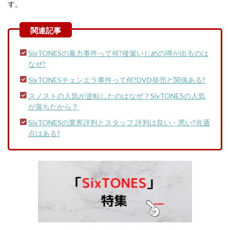
す。
SixTONESの暴力事件って何?後輩いじめの噂が出るのは
なぜ?
SixTONESチェンエラ事件って何?DVD発売と関係ある?
スノストの人気が逆転したのはなぜ？SixTONESの人気
が落ちたから？
SixTONESの業界評判とスタッフ 評判は良い・悪い?共通
点はある?