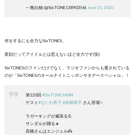
— 晩白柚 (@SixTONE13890356)
June 25, 2020
何をするにも全力なSixTONES。
変顔だってアイドルとは思えないほど全力です(笑)
SixTONESのファンだけでなく、ラジオファンからも愛されている
のが「SixTONESのオールナイトニッポンサタデースペシャル」！
第120回
#SixTONESANN
ゲスト
#なにわ男子
#高橋恭平
さん登場✨
ラガーキングが威張る💪
サンダルが踊る☀️
高橋さんはエンジェル👼