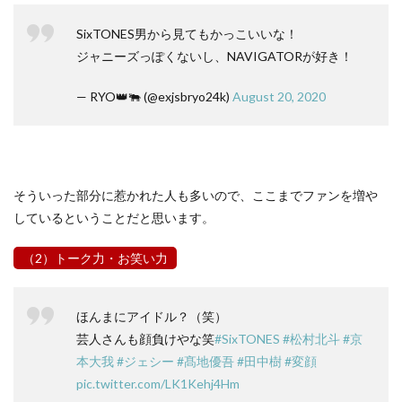
SixTONES男から見てもかっこいいな！
ジャニーズっぽくないし、NAVIGATORが好き！
— RYO👑🐃 (@exjsbryo24k)
August 20, 2020
そういった部分に惹かれた人も多いので、ここまでファンを増や
しているということだと思います。
（2）トーク力・お笑い力
ほんまにアイドル？（笑）
芸人さんも顔負けやな笑
#SixTONES
#松村北斗
#京
本大我
#ジェシー
#髙地優吾
#田中樹
#変顔
pic.twitter.com/LK1Kehj4Hm