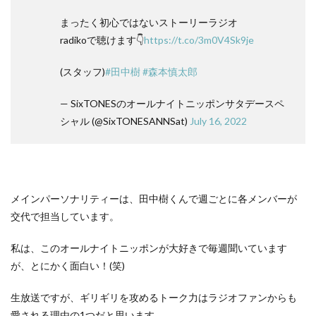
まったく初心ではないストーリーラジオ
radikoで聴けます👇
https://t.co/3m0V4Sk9je
(スタッフ)
#田中樹
#森本慎太郎
— SixTONESのオールナイトニッポンサタデースペ
シャル (@SixTONESANNSat)
July 16, 2022
メインパーソナリティーは、田中樹くんで週ごとに各メンバーが
交代で担当しています。
私は、このオールナイトニッポンが大好きで毎週聞いています
が、とにかく面白い！(笑)
生放送ですが、ギリギリを攻めるトーク力はラジオファンからも
愛される理由の1つだと思います。